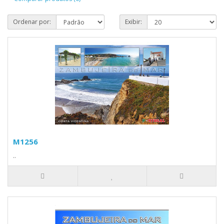
Ordenar por:
Exibir:
M1256
..