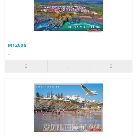
M1260a
..