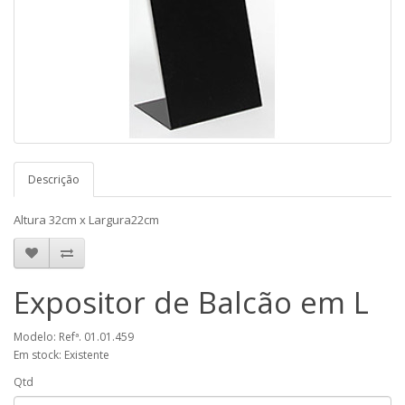
Descrição
Altura 32cm x Largura22cm
Expositor de Balcão em L
Modelo: Refª. 01.01.459
Em stock: Existente
Qtd